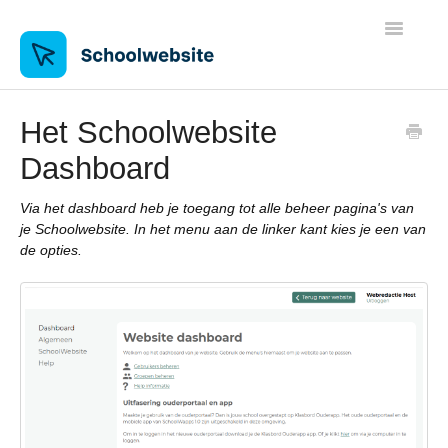
Toggle
Navigatio
Algemene informatie
Het Schoolwebsite
Dashboard
WP - Werken met Schoolwebsite
Via het dashboard heb je toegang tot alle beheer pagina's van
DNN - Werken met Schoolwebsite
je Schoolwebsite. In het menu aan de linker kant kies je een van
de opties.
DNN - Modules
DNN - Beheer
Tips & Tricks